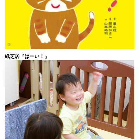
紙芝居『はーい！』