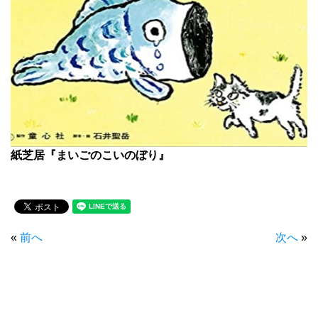
紙芝居『まいごのこいのぼり』
«
前へ
次へ
»